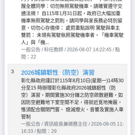
醒全體同學：切勿無照駕駛機車，請確實遵守交
通法規！ 自115年1月31日起，政府已大幅加重
機車無照駕駛之罰則，請同學與家長務必特別留
意，切勿心存僥倖： 處罰重點說明 駕駛與車主
雙罰： 未領有駕駛執照駕駛機車者，「機車駕駛
人」與「機...
一般公告 / 科任教師 / 2026-08-07 14:22:45 / 點
閱：22
3
2026城鎮韌性（防空）演習
彰化縣政府謹訂於115年8月10日(星期一)14時30
分至15 時辦理彰化縣政府2026城鎮韌性（防
空）演習，期間實施30分鐘之防空疏散避難，如
因防空避難地下室空間不足，得就近覓地掩蔽，
惟須配合關閉門窗、 熄滅燈火、音響及實施人車
管制
一般公告 / 資訊組長兼總務主任 / 2026-08-05 11:
16:33 / 點閱：29