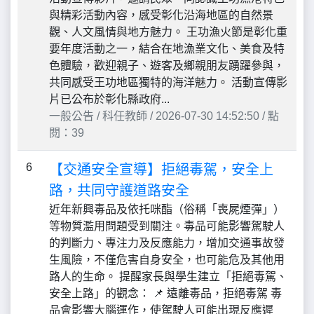
與精彩活動內容，感受彰化沿海地區的自然景
觀、人文風情與地方魅力。 王功漁火節是彰化重
要年度活動之一，結合在地漁業文化、美食及特
色體驗，歡迎親子、遊客及鄉親朋友踴躍參與，
共同感受王功地區獨特的海洋魅力。 活動宣傳影
片已公布於彰化縣政府...
一般公告 / 科任教師 / 2026-07-30 14:52:50 / 點
閱：39
6
【交通安全宣導】拒絕毒駕，安全上
路，共同守護道路安全
近年新興毒品及依托咪酯（俗稱「喪屍煙彈」）
等物質濫用問題受到關注。毒品可能影響駕駛人
的判斷力、專注力及反應能力，增加交通事故發
生風險，不僅危害自身安全，也可能危及其他用
路人的生命。 提醒家長與學生建立「拒絕毒駕、
安全上路」的觀念： 📌 遠離毒品，拒絕毒駕 毒
品會影響大腦運作，使駕駛人可能出現反應遲