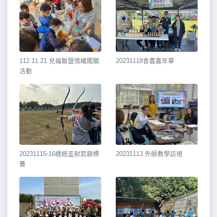
112.11.21 兒福聯盟情緒闖關
20231118食農嘉年華
活動
20231115-16總統盃射箭錦標
20231113 外師教學訪視
賽