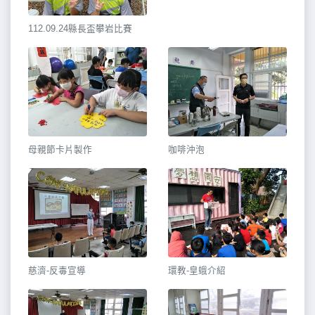
112.09.24縣長盃攀岩比賽
母親節卡片製作
咖啡沖泡
慈濟-反毒宣導
環教-皇蛾介紹