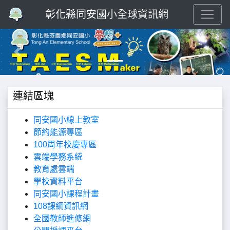
彰化縣同安國小全球資訊網
Previous
Next
連結區塊
同安國小線上教室
節約能源專區
100周年校慶專區
雲端學務系統
教育處雲端
學校資料平台
同安國小課程計畫
108課綱資訊網
全國教師進修網