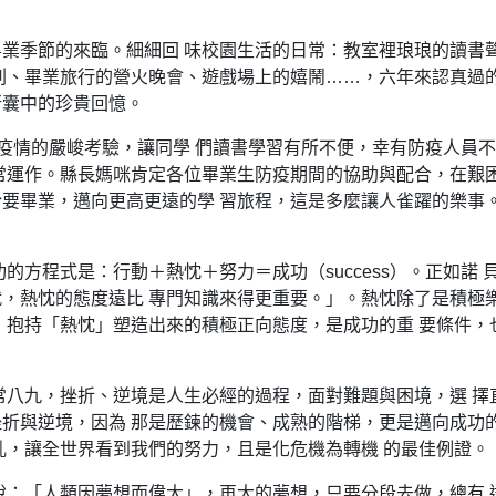
業季節的來臨。細細回 味校園生活的日常：教室裡琅琅的讀書
刺、畢業旅行的營火晚會、遊戲場上的嬉鬧……，六年來認真過的
行囊中的珍貴回憶。
9）疫情的嚴峻考驗，讓同學 們讀書學習有所不便，幸有防疫人員
常運作。縣長媽咪肯定各位畢業生防疫期間的協助與配合，在艱
要畢業，邁向更高更遠的學 習旅程，這是多麼讓人雀躍的樂事
方程式是：行動＋熱忱＋努力＝成功（success）。正如諾 
，熱忱的態度遠比 專門知識來得更重要。」。熱忱除了是積極
，抱持「熱忱」塑造出來的積極正向態度，是成功的重 要條件，
常八九，挫折、逆境是人生必經的過程，面對難題與困境，選 擇
折與逆境，因為 那是歷鍊的機會、成熟的階梯，更是邁向成功
亂，讓全世界看到我們的努力，且是化危機為轉機 的最佳例證。
說：「人類因夢想而偉大」，再大的夢想，只要分段去做，總有 