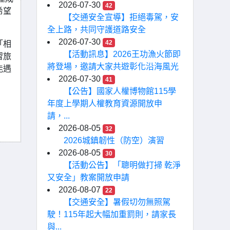
2026-07-30
42
希望
【交通安全宣導】拒絕毒駕，安
全上路，共同守護道路安全
2026-07-30
42
「相
【活動訊息】2026王功漁火節即
習旅
將登場，邀請大家共遊彰化沿海風光
能遇
2026-07-30
41
【公告】國家人權博物館115學
年度上學期人權教育資源開放申
請，...
2026-08-05
32
2026城鎮韌性（防空）演習
2026-08-05
30
【活動公告】「聰明做打掃 乾淨
又安全」教案開放申請
2026-08-07
22
【交通安全】暑假切勿無照駕
駛！115年起大幅加重罰則，請家長
與...