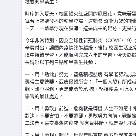
親愛的畢業生：
時序進入夏天，校園裡火紅盛開的鳳凰花，意味著畢
舞台上緊張發抖的粉墨登場、運動會 聲嘶力竭的衝
一天，一幕幕浮現在腦海，這是成長的足跡，更是
今年非常特別，因為全球性新冠肺炎（COVID-1
辛勞付出，讓國內疫情終能趨緩，維持 校園生活正
境中持續學習，才能順利完成六年的學習，今天終於
長媽咪以下列三點和畢業生共勉：
一、用「熱忱」努力，塑造積極態度 有學者認為成功的
獎得主愛德華．亞皮爾頓所言：「一個人想有所成就
觀、熱心服務，更是能勇於承 擔、堅持使命。所以
學習的最佳處方。
二、用「勇敢」前進，危機就是轉機 人生不如意十
對決，不要害怕、不要退卻，勇敢努力向前，戰勝挫
二法門。這次臺灣防疫成 就有目共睹，就是臨危不
三、用「夢想」起飛，世界無限寬廣 西方哲學家曾