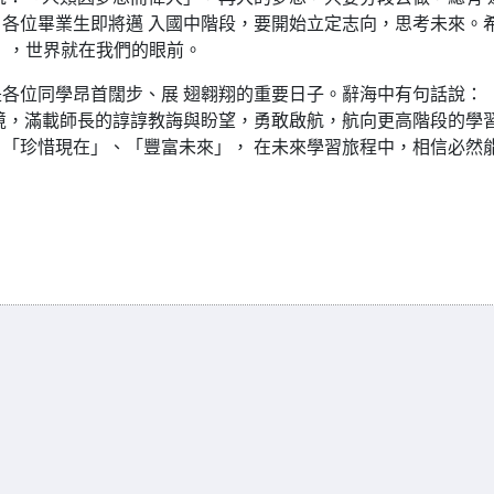
各位畢業生即將邁 入國中階段，要開始立定志向，思考未來。
n」，世界就在我們的眼前。
各位同學昂首闊步、展 翅翱翔的重要日子。辭海中有句話說：
境，滿載師長的諄諄教誨與盼望，勇敢啟航，航向更高階段的學
「珍惜現在」、「豐富未來」， 在未來學習旅程中，相信必然