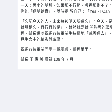
一天；再小的夢想，如果都不行動，哪裡都到不了。
你能「逐夢踏實」，隨時提 醒自己：「Yes，I Ca
「忘記今天的人，未來將被明天所遺忘」。今天，是
離莫相忘，且行且珍惜」，雖然就要離 開熟悉的環
程，縣長媽咪祝福各位畢業生持續地「感恩過去」、
見生命中的精彩與璀璨。
祝福各位畢業同學一帆風順，鵬程萬里。
縣長 王 惠 美 謹賀 109 年 7 月