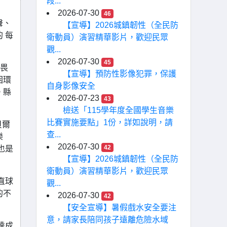
段...
2026-07-30
46
聲、
【宣導】2026城鎮韌性（全民防
 每
衛動員）演習精華影片，歡迎民眾
觀...
2026-07-30
45
不畏
【宣導】預防性影像犯罪，保護
困環
自身影像安全
。縣
2026-07-23
43
檢送「115學年度全國學生音樂
比賽實施要點」1份，詳如說明，請
貝爾
查...
樂
2026-07-30
42
也是
【宣導】2026城鎮韌性（全民防
衛動員）演習精華影片，歡迎民眾
直球
觀...
的不
2026-07-30
42
【安全宣導】暑假戲水安全要注
意，請家長陪同孩子遠離危險水域
達成