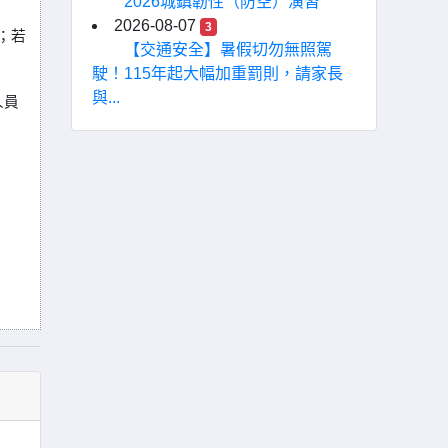
2026城鎮韌性（防空）演習
2026-08-07
3
；若
【交通安全】暑假切勿無照駕
駛！115年起大幅加重罰則，請家長
與...
人員