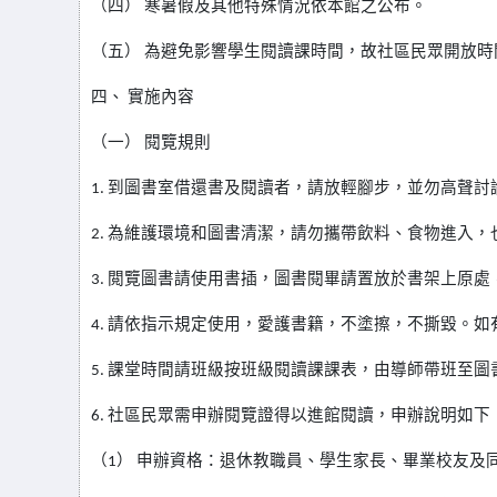
（四） 寒暑假及其他特殊情況依本館之公布。
（五） 為避免影響學生閱讀課時間，故社區民眾開放時
四、 實施內容
（一） 閱覽規則
1.
到圖書室借還書及閱讀者，請放輕腳步，並勿高聲討
2.
為維護環境和圖書清潔，請勿攜帶飲料、食物進入，
3.
閲覽圖書請使用書插，圖書閱畢請置放於書架上原處
4.
請依指示規定使用，愛護書籍，不塗擦，不撕毀。如
5.
課堂時間請班級按班級閱讀課課表，由導師帶班至圖
6.
社區民眾需申辦閱覽證得以進館閱讀，申辦說明如下
（1） 申辦資格：退休教職員、學生家長、畢業校友及