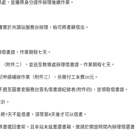
導處，並攜帶身分證件辦理後續作業。
確實於共讀站服務台辦理，始可將書籍借出。
辦借書證，作業期程七天。
」（附件二），並送至教導處辦理借書證，作業期程七天。
記申請補辦作業（附件三），另需付工本費20元。
週至圖書室服務台簽名借書證紀錄表(附件四)，並領取借書證。
累計。
將7天不能借書，須等第8天後才可以借書。
將書擺回書架。且本站未設置還書箱，故請於開放時間內辦理借還書