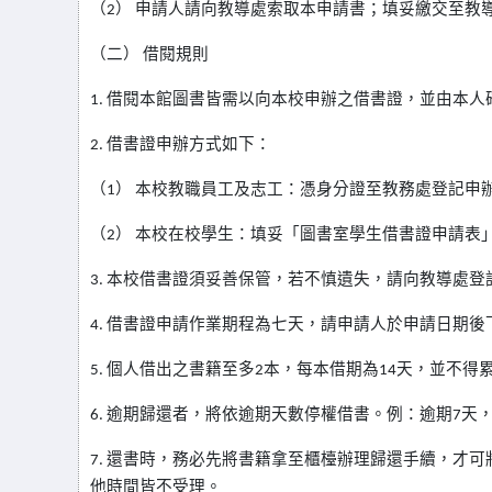
（2） 申請人請向教導處索取本申請書；填妥繳交至教
（二） 借閱規則
1.
借閱本館圖書皆需以向本校申辦之借書證，並由本人
2.
借書證申辦方式如下：
（1） 本校教職員工及志工：憑身分證至教務處登記申
（2） 本校在校學生：填妥「圖書室學生借書證申請表
3.
本校借書證須妥善保管，若不慎遺失，請向教導處登
4.
借書證申請作業期程為七天，請申請人於申請日期後下
5.
個人借出之書籍至多2本，每本借期為14天，並不得
6.
逾期歸還者，將依逾期天數停權借書。例：逾期7天，
7.
還書時，務必先將書籍拿至櫃檯辦理歸還手續，才可
他時間皆不受理。