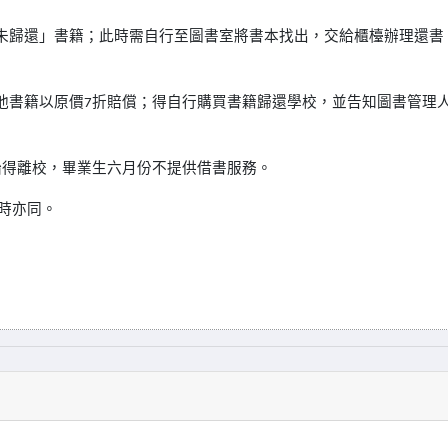
未歸還」書籍；此時需自行至圖書室將書本找出，交給櫃檯辦理還書
他書籍以原價7折賠償；得自行購買書籍歸還學校，並告知圖書管理
始得離校，畢業生六月份不提供借書服務。
時亦同。