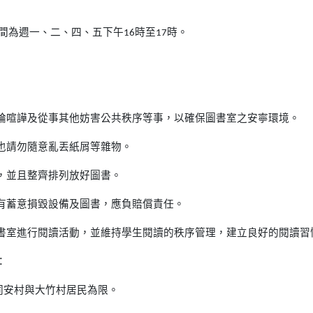
間為週一、二、四、五下午16時至17時。
論喧譁及從事其他妨害公共秩序等事，以確保圖書室之安寧環境。
也請勿隨意亂丟紙屑等雜物。
，並且整齊排列放好圖書。
有蓄意損毀設備及圖書，應負賠償責任。
書室進行閱讀活動，並維持學生閱讀的秩序管理，建立良好的閱讀習
：
同安村與大竹村居民為限。