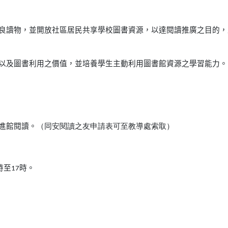
優良讀物，並開放社區居民共享學校圖書資源，以達閱讀推廣之目的，
能以及圖書利用之價值，並培養學生主動利用圖書館資源之學習能力。
進館閱讀。
（同安
閱讀之友申請表可至
教導處索取）
時至17時。