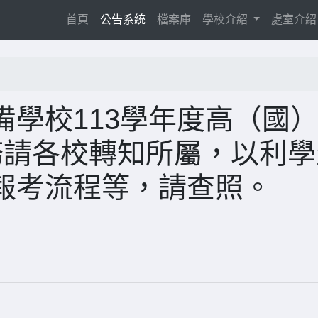
(current)
首頁
公告系統
檔案庫
學校介紹
處室介
學校113學年度高（國
務請各校轉知所屬，以利學
報考流程等，請查照。