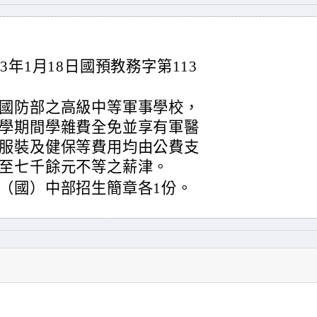
年1月18日國預教務字第113
國防部之高級中等軍事學校，
學期間學雜費全免並享有軍醫
服裝及健保等費用均由公費支
至七千餘元不等之薪津。
（國）中部招生簡章各1份。