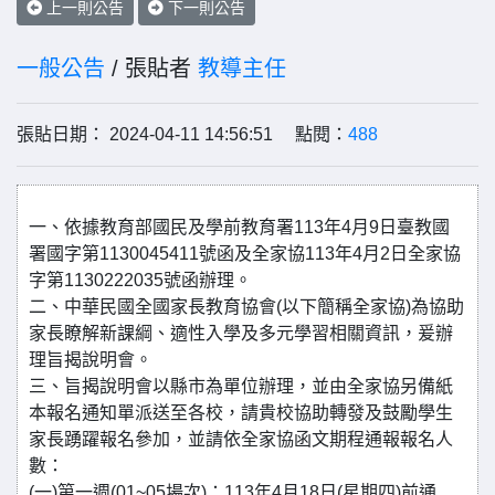
上一則公告
下一則公告
一般公告
/ 張貼者
教導主任
張貼日期： 2024-04-11 14:56:51 點閱：
488
一、依據教育部國民及學前教育署113年4月9日臺教國
署國字第1130045411號函及全家協113年4月2日全家協
字第1130222035號函辦理。
二、中華民國全國家長教育協會(以下簡稱全家協)為協助
家長瞭解新課綱、適性入學及多元學習相關資訊，爰辦
理旨揭說明會。
三、旨揭說明會以縣市為單位辦理，並由全家協另備紙
本報名通知單派送至各校，請貴校協助轉發及鼓勵學生
家長踴躍報名參加，並請依全家協函文期程通報報名人
數：
(一)第一週(01~05場次)：113年4月18日(星期四)前通