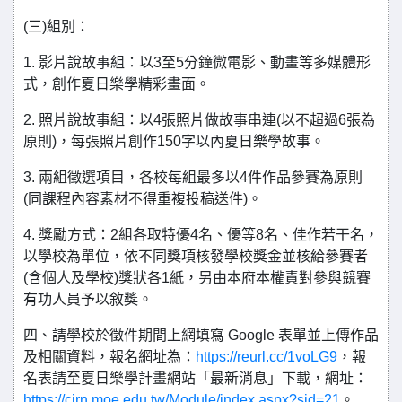
(三)組別：
1. 影片說故事組：以3至5分鐘微電影、動畫等多媒體形
式，創作夏日樂學精彩畫面。
2. 照片說故事組：以4張照片做故事串連(以不超過6張為
原則)，每張照片創作150字以內夏日樂學故事。
3. 兩組徵選項目，各校每組最多以4件作品參賽為原則
(同課程內容素材不得重複投稿送件)。
4. 獎勵方式：2組各取特優4名、優等8名、佳作若干名，
以學校為單位，依不同獎項核發學校獎金並核給參賽者
(含個人及學校)獎狀各1紙，另由本府本權責對參與競賽
有功人員予以敘獎。
四、請學校於徵件期間上網填寫 Google 表單並上傳作品
及相關資料，報名網址為：
https://reurl.cc/1voLG9
，報
名表請至夏日樂學計畫網站「最新消息」下載，網址：
https://cirn.moe.edu.tw/Module/index.aspx?sid=21
。