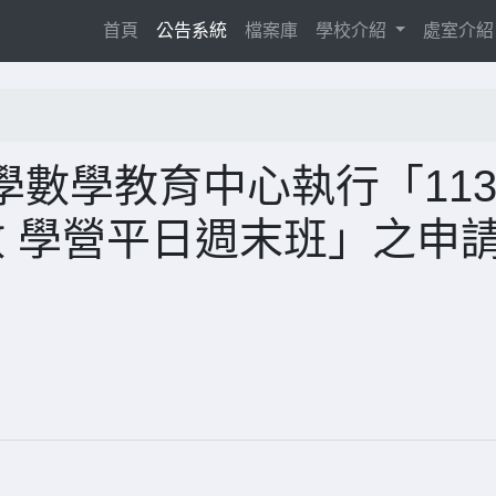
(current)
首頁
公告系統
檔案庫
學校介紹
處室介
數學教育中心執行「11
數 學營平日週末班」之申