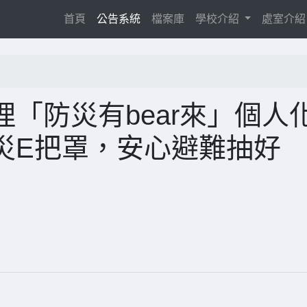
(current)
首頁
公告系統
檔案庫
學校介紹
處室介
「防災有bear來」個人
災E把罩，安心避難抽好