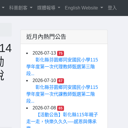
紹
科普創客
媒體報導
English Website
登入
近月內熱門公告
14
2026-07-13
75
勵
彰化縣芬園鄉同安國民小學115
學年度第一次代理教師甄選第三階
說
段...
2026-07-10
67
彰化縣芬園鄉同安國民小學115
學年度第一次代課教師甄選第二階
段...
2026-07-08
65
【活動公告】彰化縣115年親子
走一走，快樂久久久──感恩與傳承