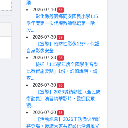
踴...
2026-07-10
55
彰化縣芬園鄉同安國民小學115
學年度第一次代課教師甄選第一階
段...
2026-07-30
37
【宣導】預防性影像犯罪，保護
自身影像安全
2026-07-23
36
檢送「115學年度全國學生音樂
比賽實施要點」1份，詳如說明，請
查...
2026-07-30
36
【宣導】2026城鎮韌性（全民防
衛動員）演習精華影片，歡迎民眾
觀...
2026-07-30
36
【活動訊息】2026王功漁火節即
將登場，邀請大家共遊彰化沿海風光