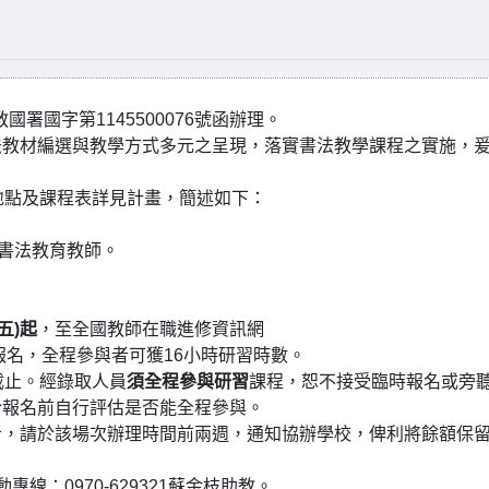
國署國字第1145500076號函辦理。
法教材編選與教學方式多元之呈現，落實書法教學課程之實施，
地點及課程表詳見計畫，簡述如下：
校書法教育教師。
五)起
，至全國教師在職進修資訊網
-3.aspx)登錄報名，全程參與者可獲16小時研習時數。
截止。經錄取人員
須全程參與研習
課程，恕不接受臨時報名或旁
於報名前自行評估是否能全程參與。
者，請於該場次辦理時間前兩週，通知協辦學校，俾利將餘額保
：0970-629321蘇金枝助教。