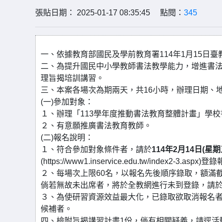
張貼日期： 2025-01-17 08:35:45 點閱：
345
一、依據教育部國民及學前教育署114年1月15日臺教
二、為提升國民中小學教師書法教學能力，增進書
理旨揭培訓講習。
三、本案各場次為期兩天，共16小時，辦理日期、
(一)參加對象：
１、辦理「113學年度推動書法教育整體計畫」學
２、有意願推廣書法教育教師。
(二)報名說明：
１、符合參加對象條件者，請於
114年2月14日(星期
(https://www1.inservice.edu.tw/index2
２、每場次上限60名，以報名先後順序錄取，額滿
倘若無故未出席者，將於全教網進行未到登錄，請
３、為使研習資源效益最大化，已錄取欲取消報名
候補者。
四、檢附旨揭講習計畫1份，倘有相關疑義，請逕活動專線