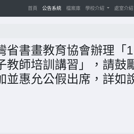
(current)
首頁
公告系統
檔案庫
學校介紹
處室介
省書畫教育協會辦理「1
子教師培訓講習」，請鼓
加並惠允公假出席，詳如