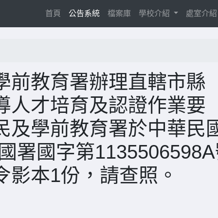
(current)
首頁
公告系統
檔案庫
學校介紹
處室介
學前教育署辦理直轄市縣
導人才培育及認證作業要
民及學前教育署於中華民
國署國字第1135506598
令影本1份，請查照。