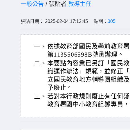
一般公告
/ 張貼者
教導主任
張貼日期： 2025-02-04 17:12:45 點閱：
305
一、
依據教育部國民及學前教育署1
第1135506598B號函辦理。
二、
本要點內容業已另訂「國民教
織運作辦法」規範，並修正「
立國民教育地方輔導團組織及
予廢止。
三、
若對本行政規則廢止有任何疑
教育署國中小教育組鄭專員，電話