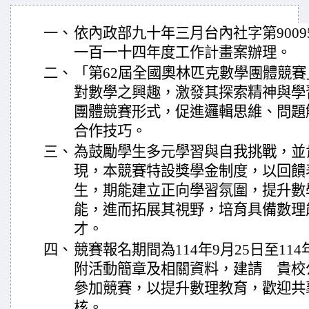
一、
依內政部九十年三月台內社字第9009
一百一十四年度工作計畫案辦理。
二、
「第62屆全國奧林匹克數學團體競
對數學之興趣，激發其探索精神與學
團體競賽形式，促進邏輯思維、問題
合作技巧。
三、
為鼓勵學生多元學習與自我挑戰，並
現，本競賽特設獎學金制度，以回饋
生，期能建立正向學習氛圍，提升數
能，進而拓展其視野，培育具備數理
才。
四、
競賽報名期間為114年9月25日至114
附活動簡章及相關資料，建請 貴校
參加競賽，以提升數理教育，歡迎共
核。