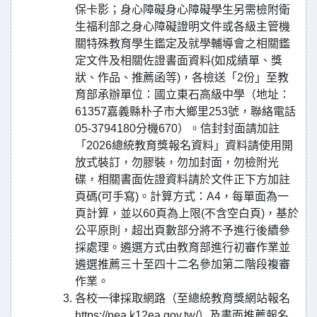
保卡影；身心障礙身心障礙學生另需檢附衛
生福利部之身心障礙證明文件或各級主管機
關特殊教育學生鑑定及就學輔導會之相關鑑
定文件及相關佐證書面資料(如成績單、獎
狀、作品、推薦函等)，各檢送「2份」至教
育部承辦單位：國立東石高級中學（地址：
61357嘉義縣朴子市大鄉里253號，聯絡電話
05-3794180分機670）。信封封面請加註
「2026總統教育獎報名資料」資料請使用開
放式裝訂，勿膠裝，勿加封面，勿檢附光
碟，相關書面佐證資料請於文件正下方加註
頁碼(可手寫)。計算方式：A4，每單面為一
頁計算，並以60頁為上限(不含空白頁)，基於
公平原則，超出頁數部分將不予進行後續參
採處理。遴選方式由教育部進行初審作業並
遴選推薦三十至四十二名參加第二階段複審
作業。
各校一律採取網路（至總統教育獎網站報名
https://pea.k12ea.gov.tw/）及書面推薦報名