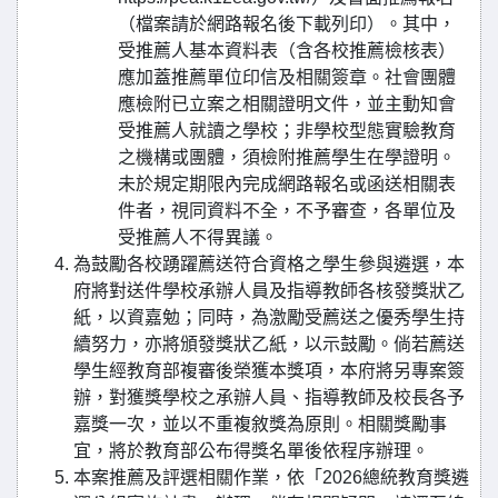
（檔案請於網路報名後下載列印）。其中，
受推薦人基本資料表（含各校推薦檢核表）
應加蓋推薦單位印信及相關簽章。社會團體
應檢附已立案之相關證明文件，並主動知會
受推薦人就讀之學校；非學校型態實驗教育
之機構或團體，須檢附推薦學生在學證明。
未於規定期限內完成網路報名或函送相關表
件者，視同資料不全，不予審查，各單位及
受推薦人不得異議。
為鼓勵各校踴躍薦送符合資格之學生參與遴選，本
府將對送件學校承辦人員及指導教師各核發獎狀乙
紙，以資嘉勉；同時，為激勵受薦送之優秀學生持
續努力，亦將頒發獎狀乙紙，以示鼓勵。倘若薦送
學生經教育部複審後榮獲本獎項，本府將另專案簽
辦，對獲獎學校之承辦人員、指導教師及校長各予
嘉獎一次，並以不重複敘獎為原則。相關獎勵事
宜，將於教育部公布得獎名單後依程序辦理。
本案推薦及評選相關作業，依「2026總統教育獎遴