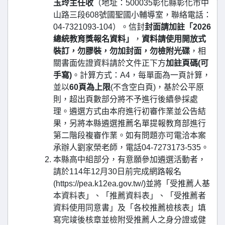
玉玲主任收
（地址：500035彰化縣彰化市中
山路三段608號國聖國小輔導室，聯絡電話：
04-7321093-104）。信封
封面請加註「2026
總統教育獎報名資料」
，
資料請使用開放式
裝訂，勿膠裝，勿加封面，勿檢附光碟
，相
關書面佐證資料請於文件正下方
加註頁碼(可
手寫)
。計算方式：A4，每單面為一頁計算，
並以
60頁為上限
(不含空白頁)，基於公平原
則，超出頁數部分將不予進行後續參採處
理。遴選方式由本府進行初審作業並公告結
果，另將本縣遴選推薦名單提報教育部進行
第二階段複審作業。如有問題亦可電洽本案
承辦人劉家榮老師，電話04-7273173-535。
本縣高中組部分，有意願參加遴選活動者，
請於114年12月30日前完成網路報名
(https://pea.k12ea.gov.tw/)並將「受推薦人基
本資料表」、「推薦資料表」、「受推薦者
資料使用同意書」及「各校推薦檢核表」填
寫完竣後核章並檢附受推薦人之身分證或健