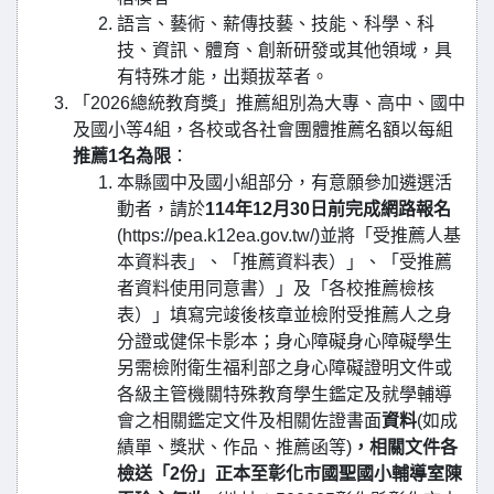
語言、藝術、薪傳技藝、技能、科學、科
技、資訊、體育、創新研發或其他領域，具
有特殊才能，出類拔萃者。
「2026總統教育獎」推薦組別為大專、高中、國中
及國小等4組，各校或各社會團體推薦名額以每組
推薦1名為限
：
本縣國中及國小組部分，有意願參加遴選活
動者，請於
114年12月30日前完成網路報名
(https://pea.k12ea.gov.tw/)並將「受推薦人基
本資料表」、「推薦資料表）」、「受推薦
者資料使用同意書）」及「各校推薦檢核
表）」填寫完竣後核章並檢附受推薦人之身
分證或健保卡影本；身心障礙身心障礙學生
另需檢附衛生福利部之身心障礙證明文件或
各級主管機關特殊教育學生鑑定及就學輔導
會之相關鑑定文件及相關佐證書面
資料
(如成
績單、獎狀、作品、推薦函等)
，相關文件各
檢送「2份」正本至彰化市國聖國小輔導室陳