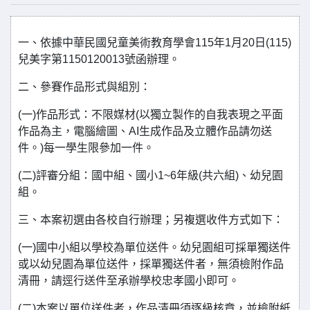
一、依據中華民國兒童美術教育學會115年1月20日(115)
兒美字第1150120013號函辦理。
二、參賽作品形式與組別：
(一)作品形式：不限媒材(以獨立製作的自我表現之平面
作品為主，電腦繪圖、AI生成作品及立體作品請勿送
件。)每一學生限參加一件。
(二)評審分組：國中組、國小1~6年級(共六組)、幼兒園
組。
三、本案初選由各校自行辦理；另複選收件方式如下：
(一)國中小組以學校為單位送件。幼兒園組可採單獨送件
或以幼兒園為單位送件，採單獨送件者，無須檢附作品
清冊，請逕行送件至承辦學校忠孝國小即可。
(二)本案以單位送件者，作品清冊須逐級核章，並檢附紙