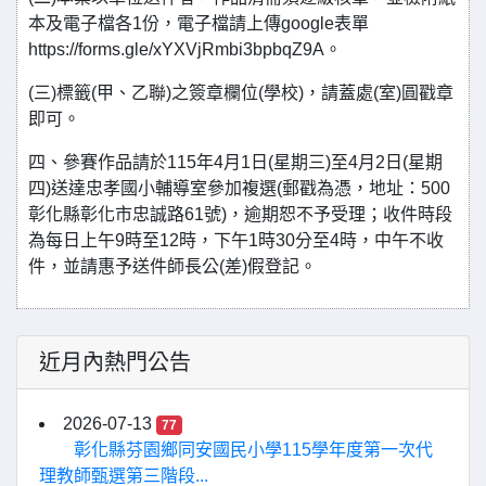
本及電子檔各1份，電子檔請上傳google表單
https://forms.gle/xYXVjRmbi3bpbqZ9A。
(三)標籤(甲、乙聯)之簽章欄位(學校)，請蓋處(室)圓戳章
即可。
四、參賽作品請於115年4月1日(星期三)至4月2日(星期
四)送達忠孝國小輔導室參加複選(郵戳為憑，地址：500
彰化縣彰化市忠誠路61號)，逾期恕不予受理；收件時段
為每日上午9時至12時，下午1時30分至4時，中午不收
件，並請惠予送件師長公(差)假登記。
近月內熱門公告
2026-07-13
77
彰化縣芬園鄉同安國民小學115學年度第一次代
理教師甄選第三階段...