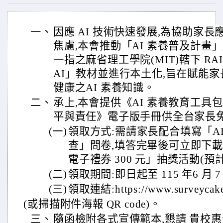
一、
因應 AI 技術快速發展,為協助家
焦慮,本會推動「AI 素養普及計畫」,
一指之麻省理工學院(MIT)轄下 RAIS
AI」教材並進行本土化,旨在賦能
健康之AI 素養知識。
二、
承上,本會提供《AI 素養教育工具包
平與責任》電子版手冊供全台家長
(一)
領取方式:需請家長配合填寫「A
查」問卷,填答完畢後可立即下載手
電子禮券 300 元」抽獎活動(預計
(二)
領取期間:即日起至 115 年6 月 
(三)
領取連結:https://www.surveycak
(或掃描附件海報 QR code)。
三、
隨函檢附各式宣傳範本,懇請 貴校