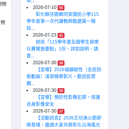
樂...
動物
2026-07-10
56
。
彰化縣芬園鄉同安國民小學115
學年度第一次代課教師甄選第一階
生物
段...
2026-07-23
41
檢送「115學年度全國學生音樂
比賽實施要點」1份，詳如說明，請
查...
2026-07-30
38
【宣導】2026城鎮韌性（全民防
衛動員）演習精華影片，歡迎民眾
觀...
2026-07-30
38
【宣導】預防性影像犯罪，保護
自身影像安全
2026-07-30
37
【活動訊息】2026王功漁火節即
將登場，邀請大家共遊彰化沿海風光