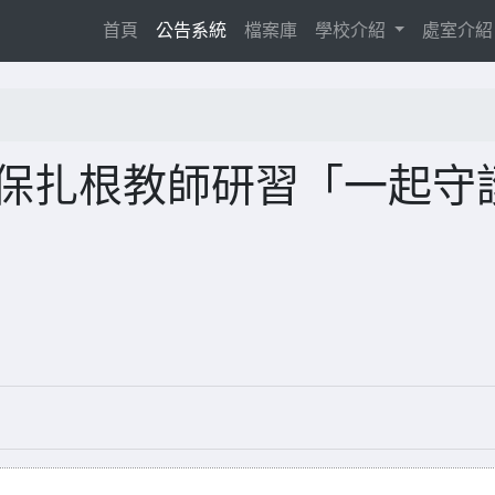
(current)
首頁
公告系統
檔案庫
學校介紹
處室介
動保扎根教師研習「一起守