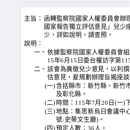
主旨：
函轉監察院國家人權委員會辦理「
國家報告獨立評估意見」兒少
少，詳如說明，請查照。
說明：
一、
依據監察院國家人權委員會組
15年6月15日委台權訪字第115
二、
該會為廣徵兒少意見，以利撰
估意見，爰規劃辦理旨揭座談
(一)
含括縣市：新竹縣、新竹
及彰化縣。
(二)
時間：115年7月20日(一)
(三)
地點：集思新烏日會議中心
號-史蒂文生廳)。
(四)
預定人數：36人。