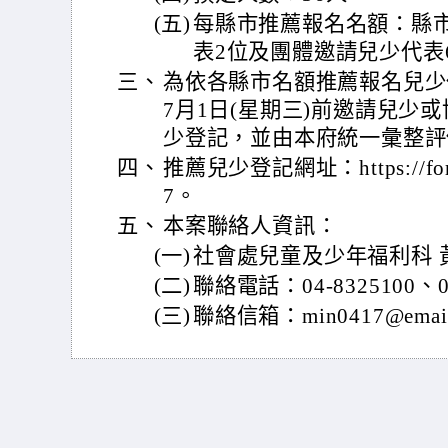
(五)
每縣市推薦報名名額：縣
表2位及團體邀請兒少代表
三、
為依各縣市名額推薦報名兒少
7月1日(星期三)前邀請兒少
少登記，並由本府統一彙整評
四、
推薦兒少登記網址：https://forms
7。
五、
本案聯絡人資訊：
(一)
社會處兒童及少年福利科 
(二)
聯絡電話：04-8325100、04
(三)
聯絡信箱：min0417@email.