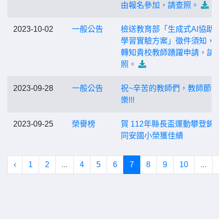
由報名參加，請查照。
2023-10-02
一般公告
檢送教育部「生成式AI協助
學習實驗方案」徵件須知， 
轉知貴校教師踴躍申請，請
照。
2023-09-28
一般公告
祝~辛苦的教師們，教師節快
樂!!!
2023-09-25
榮譽榜
賀 112年縣長盃運動攀登錦
同安國小榮獲佳績
‹
1
2
...
4
5
6
7
8
9
10
...