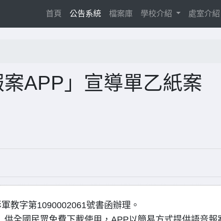
(current)
首頁
公告系統
檔案庫
學校介紹
處室介
報案APP」宣導單乙紙案
軍教字第1090002061號書函辦理。
P」供全國民眾免費下載使用，APP以簡易方式提供語音報