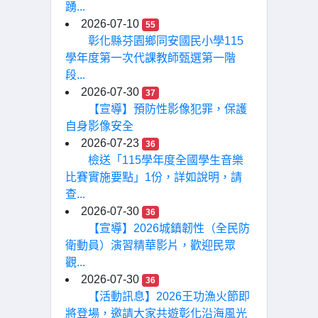
踴...
2026-07-10
55
彰化縣芬園鄉同安國民小學115
學年度第一次代課教師甄選第一階
段...
2026-07-30
37
【宣導】預防性影像犯罪，保護
自身影像安全
2026-07-23
36
檢送「115學年度全國學生音樂
比賽實施要點」1份，詳如說明，請
查...
2026-07-30
36
【宣導】2026城鎮韌性（全民防
衛動員）演習精華影片，歡迎民眾
觀...
2026-07-30
36
【活動訊息】2026王功漁火節即
將登場，邀請大家共遊彰化沿海風光