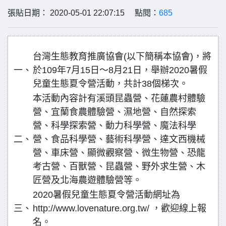
張貼日期： 2020-05-01 22:07:15 點閱：
685
台灣生態教育推廣協會(以下簡稱本協會)，將
一、
於109年7月15日～8月21日，舉辦2020暑假
兒童生態夏令營活動，共計38個梯次。
本活動內容計有溪頭昆蟲營、花蓮農村體驗
營、宜蘭食農體驗營、濕地營、自然探索
營、科學探索營、動力科學營、魔法科學
二、
營、食品科學營、藝術科學營、達文西機械
營、車床營、顯微觀察營、微生物營、恐龍
考古營、百獸營、昆蟲營、野外求生營、木
匠營及北海農遊體驗營等。
2020暑假兒童生態夏令營活動網址為
三、
http://www.lovenature.org.tw/ ，歡迎線上報
名。