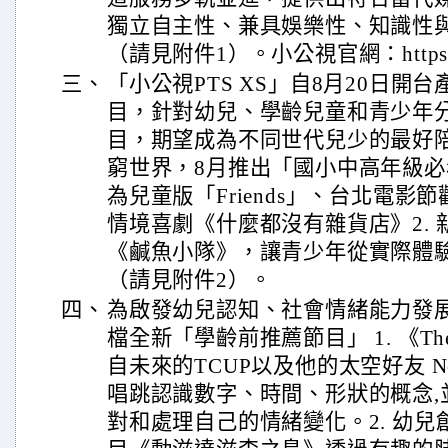
獨立自主性、兼具娛樂性、知識性
（請見附件1）。小公視官網：https://pts
三、
「小公視PTS XS」自8月20日開
目，針對幼兒、學齡兒童和青少年
目，期望成為不同世代兒少的最好
窮世界，8月推出「國小中高年級必看
為兒童版「Friends」、台北電影
情境喜劇《什麼都沒有雜貨店》2.
《鹹魚小隊》，讓青少年從實際體
（請見附件2）。
四、
為啟發幼兒認知、社會情緒能力發
檔全新「學齡前推薦節目」 1. 《The
自未來的TCUP以及他的太空好友 No
唱跳認識數字、時間、形狀的概念,
對和處理自己的情緒變化。2. 幼