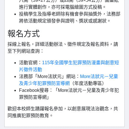
八開（39×27公分）或四開（39×54公分）圖畫紙
進行實體創作，亦可採電腦繪圖方式投稿。
投稿學生及指導老師除有機會參與抽獎外，法務部
將依活動規定頒發參與證明、獎狀或感謝狀。
報名方式
採線上報名，詳細活動辦法、徵件規定及報名資料，請
至下列網站查詢：
活動官網：
115年全國學生犯罪預防漫畫與創意短
片徵件活動
法務部「More法狀元」網站：
More法狀元－兒童
及青少年犯罪預防宣導網
（年度活動專區）
Facebook搜尋：「More法狀元－兒童及青少年犯
罪預防宣導網」
歡迎本校師生踴躍報名參加，以創意展現法治觀念，共
同推廣犯罪預防教育。