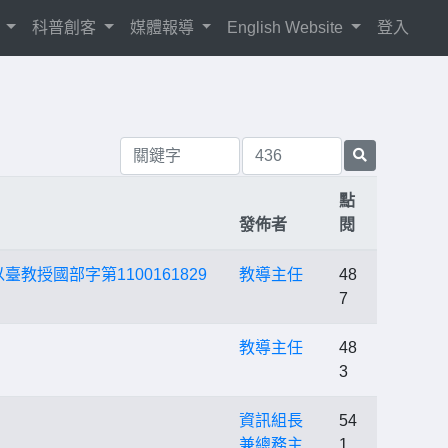
紹
科普創客
媒體報導
English Website
登入
點
發佈者
閱
授國部字第1100161829
教導主任
48
7
教導主任
48
3
資訊組長
54
兼總務主
1