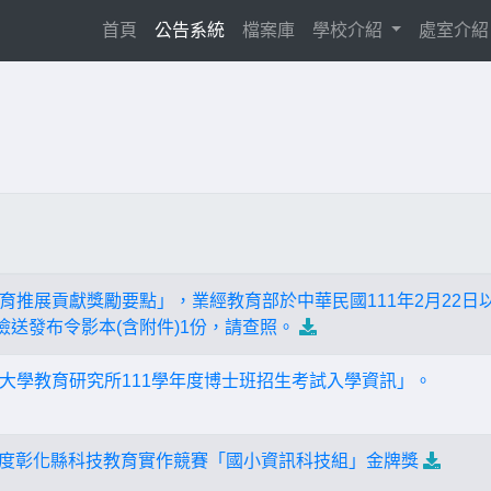
(current)
首頁
公告系統
檔案庫
學校介紹
處室介
推展貢獻獎勵要點」，業經教育部於中華民國111年2月22日以臺教
檢送發布令影本(含附件)1份，請查照。
大學教育研究所111學年度博士班招生考試入學資訊」。
學年度彰化縣科技教育實作競賽「國小資訊科技組」金牌獎