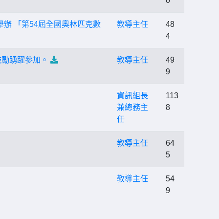
0
舉辦 「第54屆全國奧林匹克數
教導主任
48
4
鼓勵踴躍參加。
教導主任
49
9
資訊組長
113
兼總務主
8
任
教導主任
64
5
教導主任
54
9