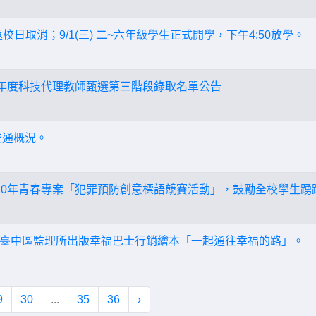
五)返校日取消；9/1(三) 二~六年級學生正式開學，下午4:50放學。
學年度科技代理教師甄選第三階段錄取名單公告
交通概況。
10年青春專案「犯罪預防創意標語競賽活動」，鼓勵全校學生踴
臺中區監理所出版幸福巴士行銷繪本「一起通往幸福的路」。
9
30
...
35
36
›