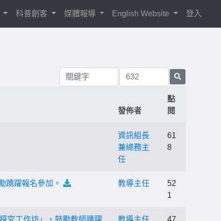
紹
科普創客
媒體報導
English Website
登入
點
發佈者
閱
資訊組長
61
兼總務主
8
任
鼓勵踴躍報名參加。
教導主任
52
1
務探究工作坊」，鼓勵教師踴躍
教導主任
47