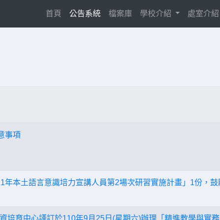
(current)
首頁
公告系統
檔案庫
學校介紹
處室介
意事項
-111年本土語言意識培力宣講人員第2場次研習實施計畫」1份，
資培育中心謹訂於110年9月25日(星期六)辦理「精進教學與實