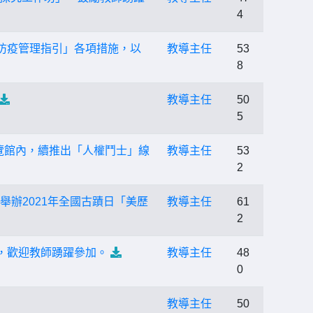
4
防疫管理指引」各項措施，以
教導主任
53
8
教導主任
50
5
展覽館內，續推出「人權鬥士」線
教導主任
53
2
舉辦2021年全國古蹟日「美歷
教導主任
61
2
，歡迎教師踴躍參加。
教導主任
48
0
教導主任
50