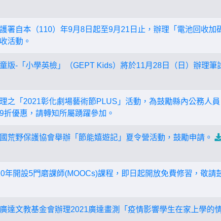
護署自本（110）年9月8日起至9月21日止，辦理「電池回收加
收活動。
版-「小學英檢」（GEPT Kids）將於11月28日（日）辦
理之「2021彰化劇場藝術節PLUS」活動，為鼓勵縣內公務人
9折優惠，請轉知所屬踴躍參加。
國荒野保護協會舉辦「節能嬉遊記」夏令營活動，鼓勵申請。
10年開設5門磨課師(MOOCs)課程，即日起開放免費修習，敬
廣達文教基金會辦理2021廣達畫測「疫情影響學生在家上學的