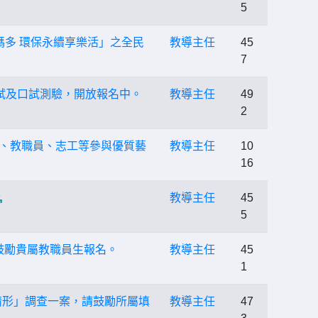
5
碼多 環保永續享樂活」之全民
教導主任
45
7
理筆試及口試測驗，開放報名中。
教導主任
49
2
員、教職員、志工等參與優質藝
教導主任
10
16
教導主任
45
5
請鼓勵貴屬教職員生報名。
教導主任
45
1
情形」調查一案，請鼓勵所屬填
教導主任
47