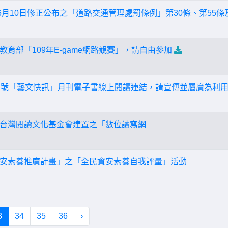
6月10日修正公布之「道路交通管理處罰條例」第30條、第55條及
育部「109年E-game網路競賽」，請自由參加
月號「藝文快訊」月刊電子書線上閱讀連結，請宣傳並屬廣為利
台灣閱讀文化基金會建置之「數位讀寫網
安素養推廣計畫」之「全民資安素養自我評量」活動
3
34
35
36
›