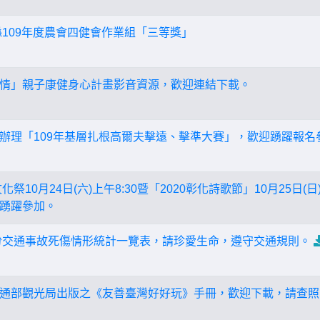
縣109年度農會四健會作業組「三等獎」
情」親子康健身心計畫影音資源，歡迎連結下載。
辦理「109年基層扎根高爾夫擊遠、擊準大賽」，歡迎踴躍報名
化祭10月24日(六)上午8:30暨「2020彰化詩歌節」10月25日(
踴躍參加。
月份交通事故死傷情形統計一覽表，請珍愛生命，遵守交通規則。
通部觀光局出版之《友善臺灣好好玩》手冊，歡迎下載，請查照