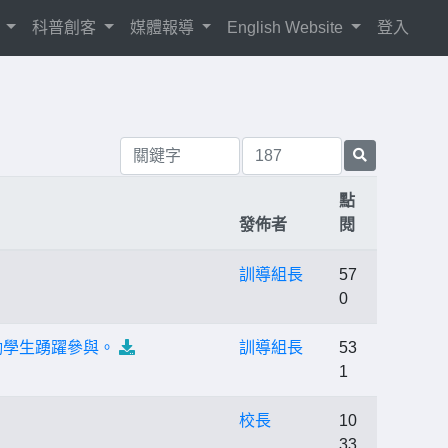
紹
科普創客
媒體報導
English Website
登入
點
發佈者
閱
訓導組長
57
0
勵學生踴躍參與。
訓導組長
53
1
校長
10
33