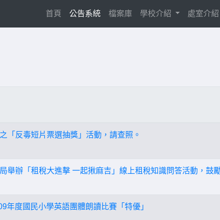
(current)
首頁
公告系統
檔案庫
學校介紹
處室介
之「反毒短片票選抽獎」活動，請查照。
局舉辦「租稅大進擊 一起揪麻吉」線上租稅知識問答活動，鼓
109年度國民小學英語團體朗讀比賽「特優」