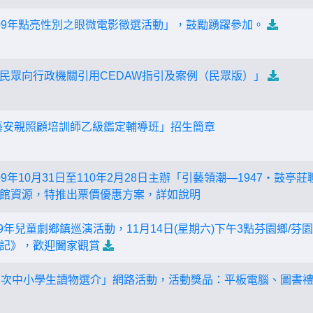
09年點亮性別之眼微電影徵選活動」，鼓勵踴躍參加。
民眾向行政機關引用CEDAW指引及案例（民眾版）」
藝安親照顧培訓師乙級鑑定輔導班」招生簡章
9年10月31日至110年2月28日主辦「引藝領潮—1947‧鼓
館資源，特推出票價優惠方案，詳如說明
9年兒童劇鄉鎮巡演活動，11月14日(星期六)下午3點芬園鄉/
記》，歡迎闔家觀賞
2次中小學生讀物選介」網路活動，活動獎品：平板電腦、圖書禮