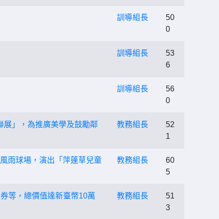
訓導組長
50
0
訓導組長
53
6
訓導組長
56
0
亭莊聯展」，為推廣美學及鼓勵鄰
教務組長
52
1
芬園風雨球場，演出「萍蓬草兒童
教務組長
60
5
券等，總價值達新臺幣10萬
教務組長
51
3