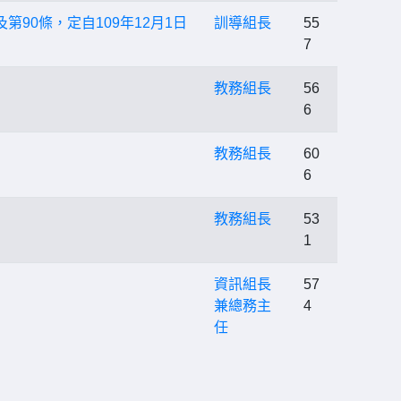
第90條，定自109年12月1日
訓導組長
55
7
教務組長
56
6
用
教務組長
60
6
教務組長
53
1
資訊組長
57
兼總務主
4
任