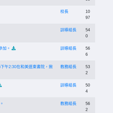
校長
10
97
訓導組長
54
0
參加。
訓導組長
56
6
日)下午2:30在和美道東書院，揪
教務組長
53
2
訓導組長
50
4
。
教務組長
56
2