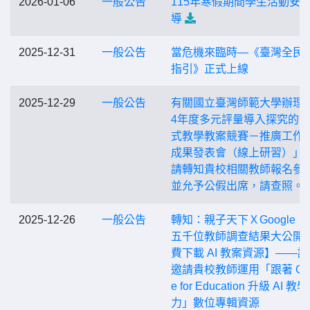
2026-01-06
一般公告
115年寒假期間學生活動安
導
2025-12-31
一般公告
當危機來臨時—《臺灣全民
指引》正式上線
2025-12-29
一般公告
有關國立臺灣師範大學辦理「
4年度多元評量導入探究的
式教學教案競賽－推廣工作
成果發表會（線上研習）」
請轉知貴校相關教師報名參
並允予公假出席，請查照。
2025-12-26
一般公告
轉知：親子天下ＸGoogle【
五千位教師調查結果大公開
費下載 AI 教案資源】——
邀請貴校教師運用「跟著 Goo
e for Education 升級 AI 教學
力」數位專輯資源