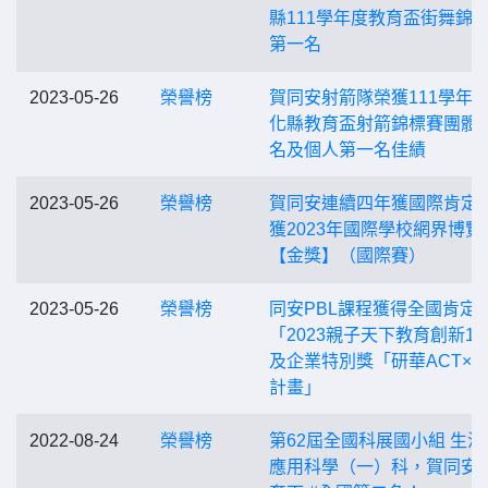
縣111學年度教育盃街舞錦
第一名
2023-05-26
榮譽榜
賀同安射箭隊榮獲111學年
化縣教育盃射箭錦標賽團體
名及個人第一名佳績
2023-05-26
榮譽榜
賀同安連續四年獲國際肯定
獲2023年國際學校網界博覽
【金獎】（國際賽）
2023-05-26
榮譽榜
同安PBL課程獲得全國肯定
「2023親子天下教育創新10
及企業特別獎「研華ACT×P
計畫」
2022-08-24
榮譽榜
第62屆全國科展國小組 生活
應用科學（一）科，賀同安