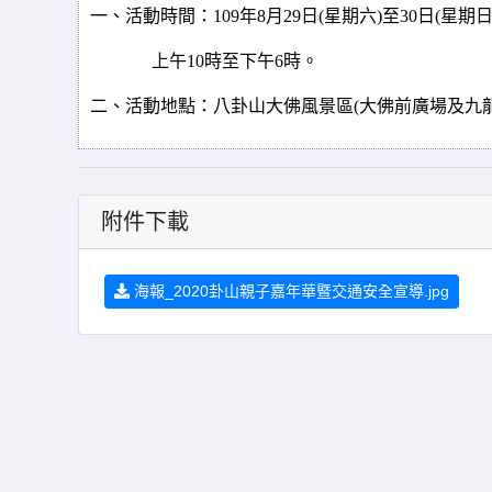
一、
活動時間：
109
年
8
月
29
日
(
星期六
)
至
30
日
(
星期
上午
10
時至下午
6
時
。
二、
活動地點：八卦山大佛風景區
(
大佛前廣場及九
附件下載
海報_2020卦山親子嘉年華暨交通安全宣導.jpg