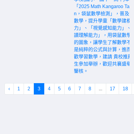
「2025 Math Kangaroo Tai
n，袋鼠數學檢測」，普及
數學，提升學童「數學建模
力」、「視覺感知能力」、
讀理解能力」，用袋鼠數學
的圖象，讓學生了解數學不
是純粹的公式與計算，進而
歡學習數學，建請 貴校推薦
生參加舉辦，歡迎共襄盛舉
鑒核。
‹
1
2
3
4
5
6
7
8
...
17
18